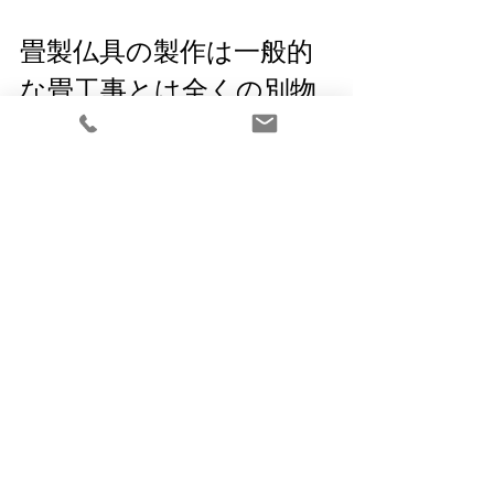
畳製仏具の製作は一般的
な畳工事とは全くの別物
一般的な畳製作は現代では高機能な機
械を使って製作されますが、
この畳製仏具は全て手作業となりま
す。
まさに職人の「腕一本」で作られま
す。
「縁合わせ」も神社やお寺の畳でない
限り、
一般的な畳を作る上では必要のない技
術です。
といったことを考えますと、